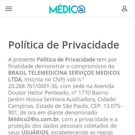
Skip
Menu
to
ac
main
content
Política de Privacidade
A presente
Política de Privacidade
tem por
finalidade demonstrar o compromisso da
BRASIL TELEMEDICINA SERVIÇOS MEDICOS
LTDA
, inscrita no CNPJ sob n.º
20.268.761/0001-36, com sede na Avenida
Doutor Heitor Penteado, nº 1770 Bairro:
Jardim Nossa Senhora Auxiliadora, Cidade:
Campinas, Estado de São Paulo, CEP: 13.075-
901, de ora em diante denominado
Médico24hs.com.br
, com a privacidade e a
proteção dos dados pessoais coletados de
seus
USUÁRIOS
, estabelecendo as regras