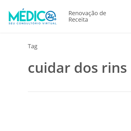
Skip
to
Renovação de
main
Receita
content
Tag
cuidar dos rins
Saúde