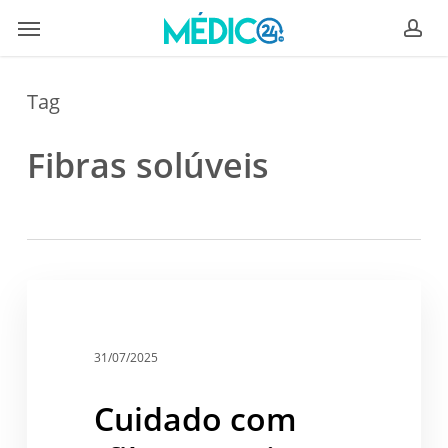
Skip
Menu
to
ac
main
content
Tag
Fibras solúveis
Cuidado
com
Saúde
“fibermaxxing”:
exagero
31/07/2025
na
ingestão
Cuidado com
de
fibras