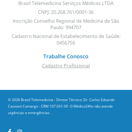
Brasil Telemedicina Serviços Médicos LTDA
CNPJ: 20.268.761/0001-36
Inscrição Conselho Regional de Medicina de São
Paulo: 994707
Cadastro Nacional de Estabelecimento de Saúde:
0456756
Trabalhe Conosco
Cadastro Profissional
© 2026 Brasil Telemedicina - Diretor Técnico: Dr. Carlos Eduardo
Cassiani Camargo - CRM 107.031-SP. O Médico24hs não atende
urgências e emergências.
facebook
instagram