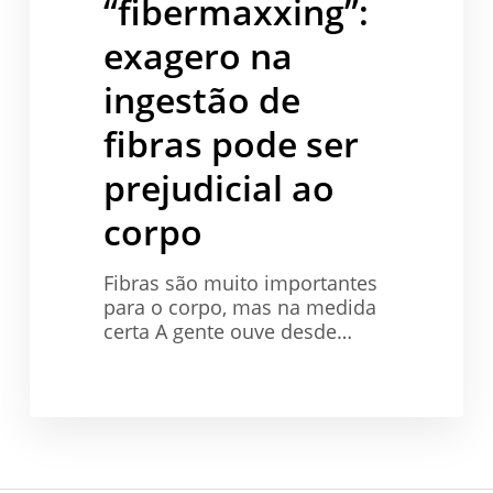
“fibermaxxing”:
pode
ser
exagero na
prejudicial
ingestão de
ao
corpo
fibras pode ser
prejudicial ao
corpo
Fibras são muito importantes
para o corpo, mas na medida
certa A gente ouve desde…