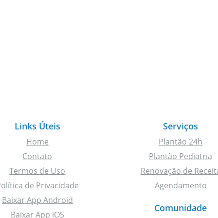
Links Úteis
Serviços
Home
Plantão 24h
Contato
Plantão Pediatria
Termos de Uso
Renovação de Receit
olítica de Privacidade
Agendamento
Baixar App Android
Comunidade
Baixar App iOS