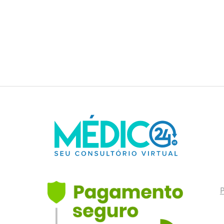
Múltipla A esclerose
múltipla (EM) é uma doença
neurológica crônica e
autoimune…
P