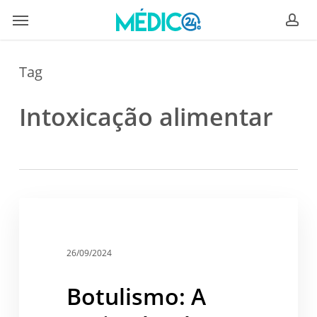
Skip
Menu
to
ac
main
content
Tag
Intoxicação alimentar
Botulismo:
A
Saúde
toxina
letal
26/09/2024
nos
alimentos
Botulismo: A
e
a