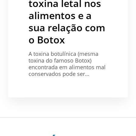
toxina letal nos
sua
relação
alimentos e a
com
sua relação com
o
Botox
o Botox
A toxina botulínica (mesma
toxina do famoso Botox)
encontrada em alimentos mal
conservados pode ser…