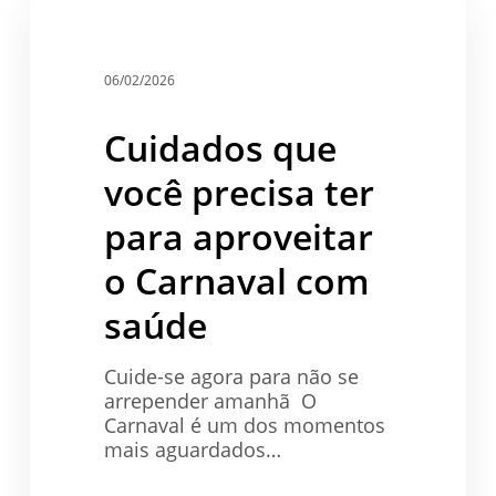
Cuidados
que
Saúde
você
precisa
06/02/2026
ter
para
Cuidados que
aproveitar
o
você precisa ter
Carnaval
com
para aproveitar
saúde
o Carnaval com
saúde
Cuide-se agora para não se
arrepender amanhã O
Carnaval é um dos momentos
mais aguardados…