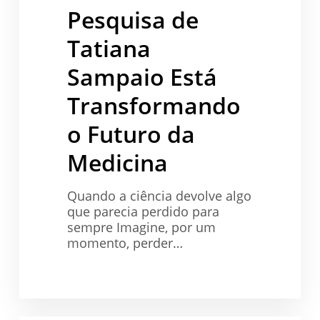
Transformando
Pesquisa de
o
Futuro
Tatiana
da
Sampaio Está
Medicina
Transformando
o Futuro da
Medicina
Quando a ciência devolve algo
que parecia perdido para
sempre Imagine, por um
momento, perder…