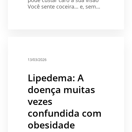
Você sente coceira… e, sem…
Lipedema:
A
Saúde
doença
muitas
13/03/2026
vezes
confundida
Lipedema: A
com
obesidade
doença muitas
vezes
confundida com
obesidade