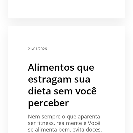
Alimentos
que
Saúde
estragam
sua
21/01/2026
dieta
sem
Alimentos que
você
perceber
estragam sua
dieta sem você
perceber
Nem sempre o que aparenta
ser fitness, realmente é Você
se alimenta bem, evita doces,