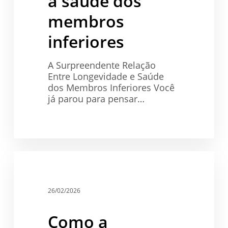
à saúde dos
membros
inferiores
A Surpreendente Relação
Entre Longevidade e Saúde
dos Membros Inferiores Você
já parou para pensar…
Como
a
Saúde
Pesquisa
de
26/02/2026
Tatiana
Sampaio
Como a
Está