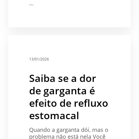
…
Saiba
se
Saúde
a
dor
13/01/2026
de
garganta
Saiba se a dor
é
efeito
de garganta é
de
refluxo
efeito de refluxo
estomacal
estomacal
Quando a garganta dói, mas o
problema não está nela Você