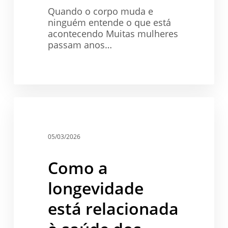
Quando o corpo muda e
ninguém entende o que está
acontecendo Muitas mulheres
passam anos…
Como
a
Saúde
longevidade
está
05/03/2026
relacionada
à
Como a
saúde
dos
longevidade
membros
inferiores
está relacionada