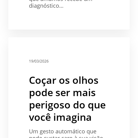
diagnóstico…
Coçar
os
Saúde
olhos
pode
19/03/2026
ser
mais
Coçar os olhos
perigoso
do
pode ser mais
que
você
perigoso do que
imagina
você imagina
Um gesto automático que
pode custar caro à sua visão