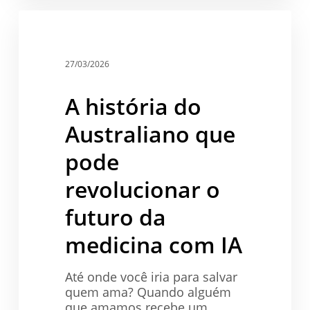
A
história
Saúde
do
Australiano
27/03/2026
que
pode
A história do
revolucionar
o
Australiano que
futuro
da
pode
medicina
revolucionar o
com
IA
futuro da
medicina com IA
Até onde você iria para salvar
quem ama? Quando alguém
que amamos recebe um