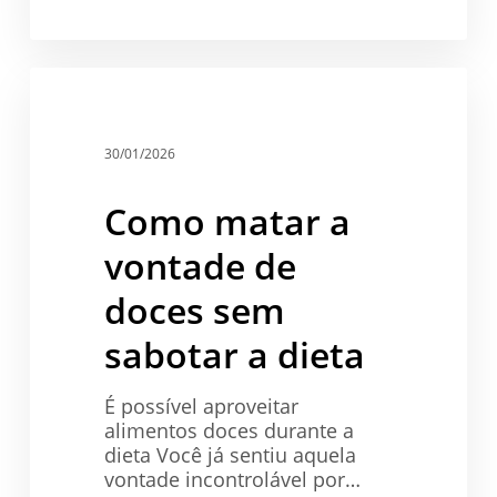
Como
matar
Saúde
a
vontade
30/01/2026
de
doces
Como matar a
sem
sabotar
vontade de
a
dieta
doces sem
sabotar a dieta
É possível aproveitar
alimentos doces durante a
dieta Você já sentiu aquela
vontade incontrolável por…