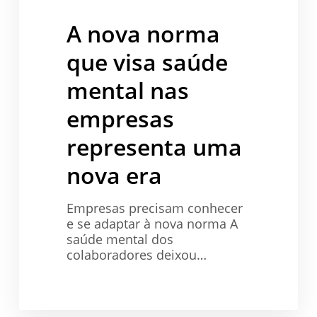
visa
saúde
A nova norma
mental
nas
que visa saúde
empresas
representa
mental nas
uma
empresas
nova
era
representa uma
nova era
Empresas precisam conhecer
e se adaptar à nova norma A
saúde mental dos
colaboradores deixou…