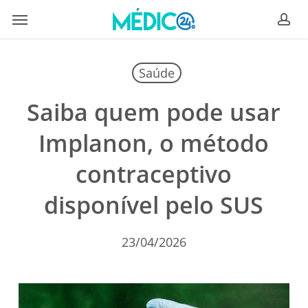
Skip
Menu
to
ac
main
content
Saúde
Saiba quem pode usar
Implanon, o método
contraceptivo
disponível pelo SUS
23/04/2026