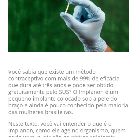
Você sabia que existe um método
contraceptivo com mais de 99% de eficácia
que dura até três anos e pode ser obtido
gratuitamente pelo SUS? O Implanon é um
pequeno implante colocado sob a pele do
braço e ainda é pouco conhecido pela maioria
das mulheres brasileiras.
Neste texto, você vai entender o que é o
Implanon, como ele age no organismo, quem
pode usar, quais são os efeitos colaterais