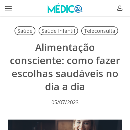
Skip
Menu
to
ac
main
content
Saúde
Saúde Infantil
Teleconsulta
Alimentação
consciente: como fazer
escolhas saudáveis no
dia a dia
05/07/2023