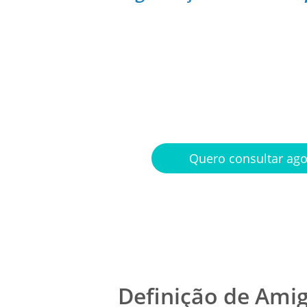
Médicos pla
na palma d
Quero consultar ag
Definição de Amig