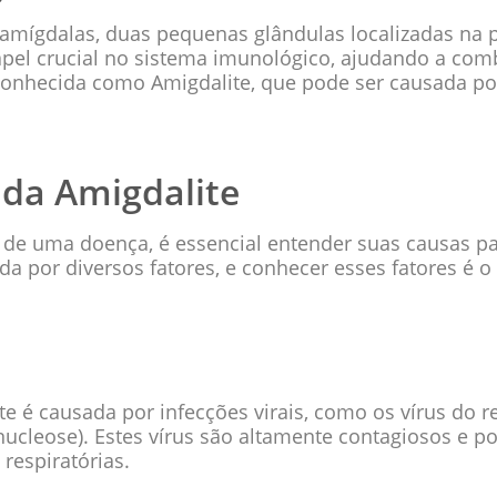
 amígdalas, duas pequenas glândulas localizadas na p
l crucial no sistema imunológico, ajudando a comb
conhecida como Amigdalite, que pode ser causada por
 da Amigdalite
e uma doença, é essencial entender suas causas par
a por diversos fatores, e conhecer esses fatores é 
e é causada por infecções virais, como os vírus do r
ucleose). Estes vírus são altamente contagiosos e p
 respiratórias.