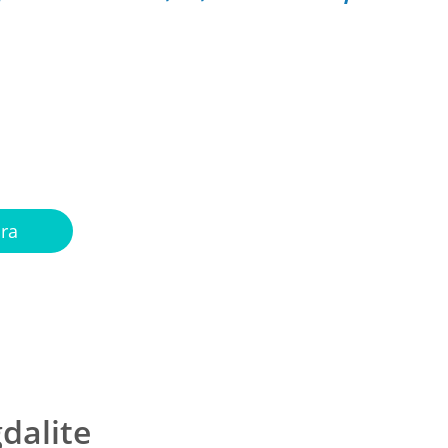
ntonistas
a sua mão
ora
dalite