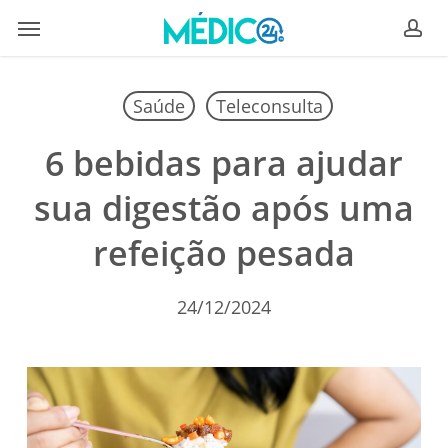
Skip
Menu
to
ac
main
content
Saúde
Teleconsulta
6 bebidas para ajudar
sua digestão após uma
refeição pesada
24/12/2024