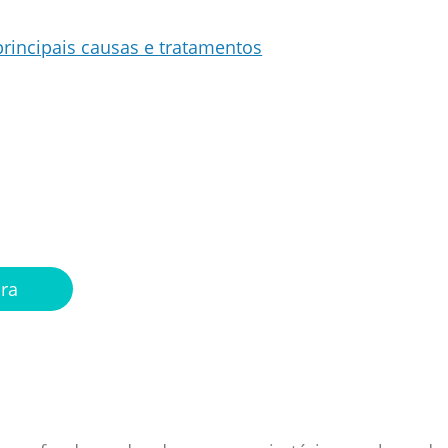
 principais causas e tratamentos
ntonistas
a sua mão
ora