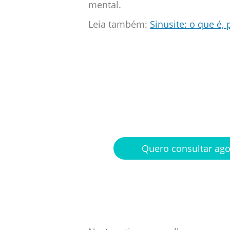
mental.
Leia também:
Sinusite: o que é,
Médicos pla
na palma d
Quero consultar ag