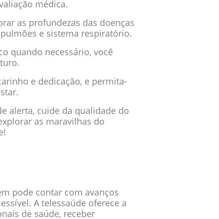
valiação médica.
lorar as profundezas das doenças
pulmões e sistema respiratório.
ico quando necessário, você
turo.
arinho e dedicação, e permita-
star.
e alerta, cuide da qualidade do
 explorar as maravilhas do
e!
ém pode contar com avanços
essível. A telessaúde oferece a
onais de saúde, receber