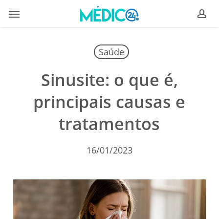
Skip
Menu
to
ac
main
content
Saúde
Sinusite: o que é,
principais causas e
tratamentos
16/01/2023