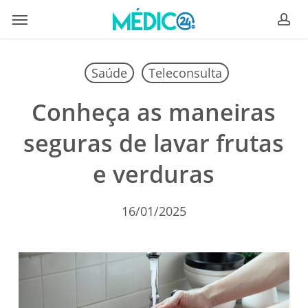
Skip
Menu
to
ac
main
content
Saúde
Teleconsulta
Conheça as maneiras
seguras de lavar frutas
e verduras
16/01/2025