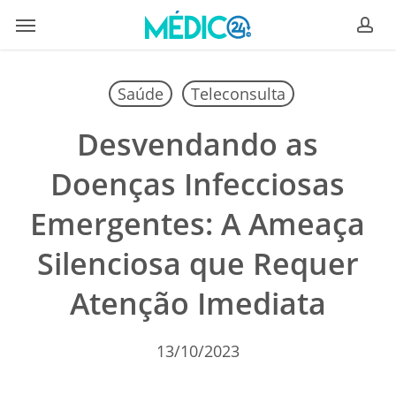
Skip
Menu
to
ac
main
content
Saúde
Teleconsulta
Desvendando as
Doenças Infecciosas
Emergentes: A Ameaça
Silenciosa que Requer
Atenção Imediata
13/10/2023