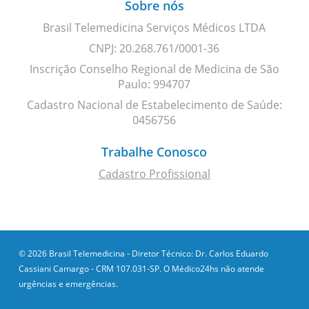
Sobre nós
Brasil Telemedicina Serviços Médicos LTDA
CNPJ: 20.268.761/0001-36
Inscrição Conselho Regional de Medicina de São
Paulo: 994707
Cadastro Nacional de Estabelecimento de Saúde:
0456756
Trabalhe Conosco
Cadastro Profissional
© 2026 Brasil Telemedicina - Diretor Técnico: Dr. Carlos Eduardo
Cassiani Camargo - CRM 107.031-SP. O Médico24hs não atende
urgências e emergências.