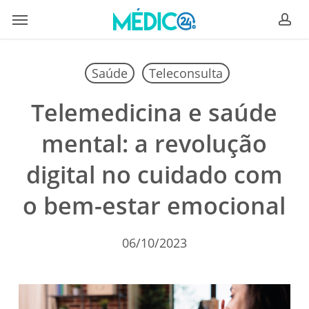
Skip
Menu
to
ac
main
content
Saúde
Teleconsulta
Telemedicina e saúde
mental: a revolução
digital no cuidado com
o bem-estar emocional
06/10/2023