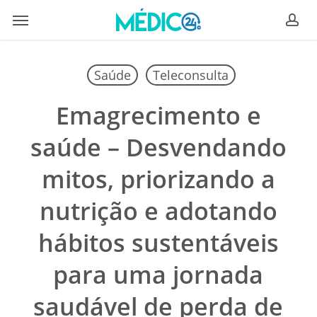
Skip
Menu
to
ac
main
content
Saúde
Teleconsulta
Emagrecimento e
saúde – Desvendando
mitos, priorizando a
nutrição e adotando
hábitos sustentáveis
para uma jornada
saudável de perda de