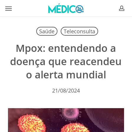
Skip
Menu
to
ac
main
content
Saúde
Teleconsulta
Mpox: entendendo a
doença que reacendeu
o alerta mundial
21/08/2024