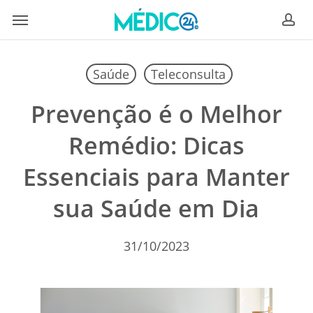
Skip
Menu
to
ac
main
content
Saúde
Teleconsulta
Prevenção é o Melhor
Remédio: Dicas
Essenciais para Manter
sua Saúde em Dia
31/10/2023