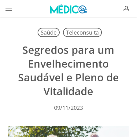
Skip
Menu
to
ac
main
content
Saúde
Teleconsulta
Segredos para um
Envelhecimento
Saudável e Pleno de
Vitalidade
09/11/2023