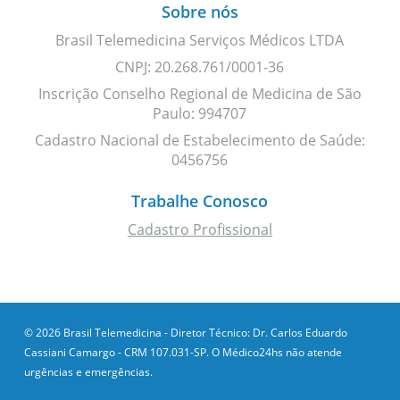
Sobre nós
Brasil Telemedicina Serviços Médicos LTDA
CNPJ: 20.268.761/0001-36
Inscrição Conselho Regional de Medicina de São
Paulo: 994707
Cadastro Nacional de Estabelecimento de Saúde:
0456756
Trabalhe Conosco
Cadastro Profissional
© 2026 Brasil Telemedicina - Diretor Técnico: Dr. Carlos Eduardo
Cassiani Camargo - CRM 107.031-SP. O Médico24hs não atende
urgências e emergências.