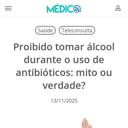
Skip
Menu
to
ac
main
content
Saúde
Teleconsulta
Proibido tomar álcool
durante o uso de
antibióticos: mito ou
verdade?
13/11/2025