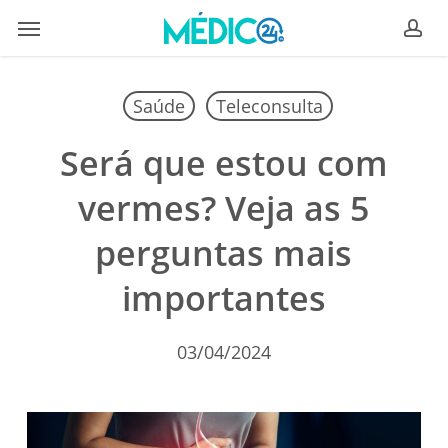
Skip
Menu
to
ac
main
content
Saúde
Teleconsulta
Será que estou com
vermes? Veja as 5
perguntas mais
importantes
03/04/2024