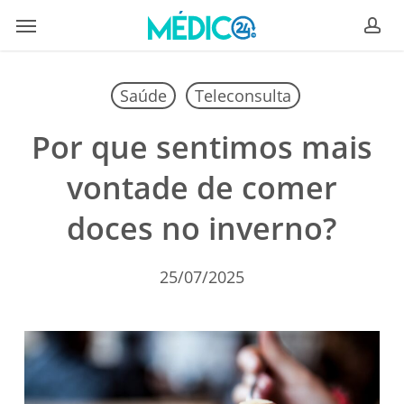
Skip
Menu
to
ac
main
content
Saúde
Teleconsulta
Por que sentimos mais
vontade de comer
doces no inverno?
25/07/2025