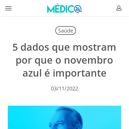
Skip
Menu
to
ac
main
content
Saúde
5 dados que mostram
por que o novembro
azul é importante
03/11/2022