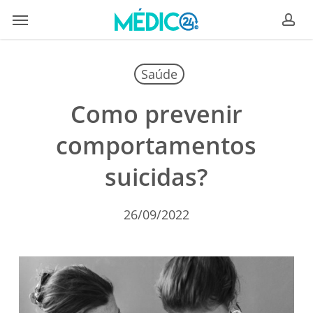
Skip
Menu
to
ac
main
content
Saúde
Como prevenir
comportamentos
suicidas?
26/09/2022