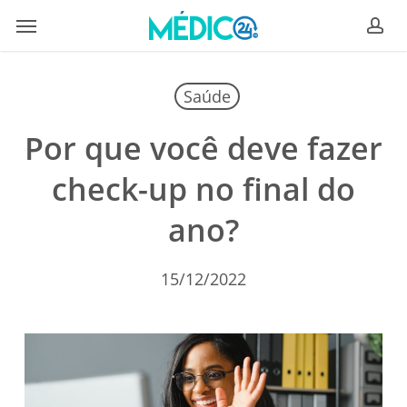
Skip
Menu
to
ac
main
content
Saúde
Por que você deve fazer
check-up no final do
ano?
15/12/2022