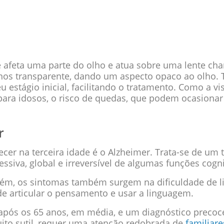
 afeta uma parte do olho e atua sobre uma lente cha
enos transparente, dando um aspecto opaco ao olho.
u estágio inicial, facilitando o tratamento. Como a vi
para idosos, o risco de quedas, que podem ocasionar 
r
er na terceira idade é o Alzheimer. Trata-se de um
siva, global e irreversível de algumas funções cogni
rém, os sintomas também surgem na dificuldade de l
 de articular o pensamento e usar a linguagem.
pós os 65 anos, em média, e um diagnóstico precoc
uito sutil, requer uma atenção redobrada de
familiare