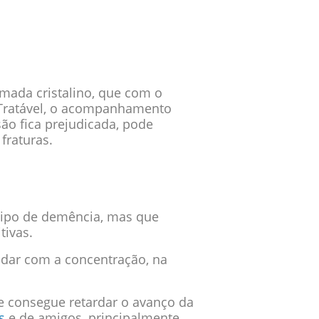
mada cristalino, que com o
 Tratável, o acompanhamento
são fica prejudicada, pode
fraturas.
 tipo de demência, mas que
tivas.
idar com a concentração, na
e consegue retardar o avanço da
s
e de amigos, principalmente