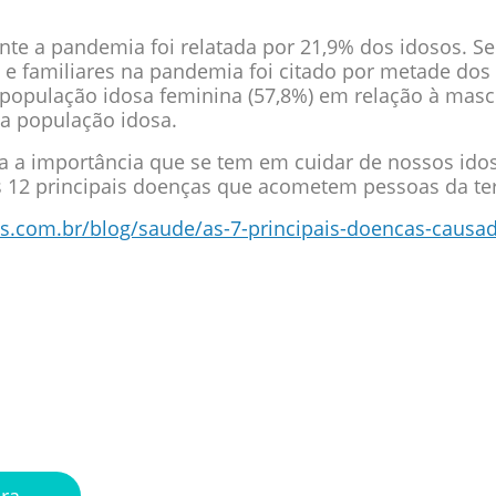
nte a pandemia foi relatada por 21,9% dos idosos. S
e familiares na pandemia foi citado por metade dos 
população idosa feminina (57,8%) em relação à masc
da população idosa.
a a importância que se tem em cuidar de nossos idos
as 12 principais doenças que acometem pessoas da ter
s.com.br/blog/saude/as-7-principais-doencas-causad
ntonistas
a sua mão
ora