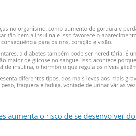
as no organismo, como aumento de gordura e perda
ar tão bem a insulina e isso favorece o aparecimento
 consequência para os rins, coração e visão.
entares, a diabetes também pode ser hereditária. É u
ão maior de glicose no sangue. Isso acontece porqu
l de insulina, o hormônio que regula os níveis glicê
resenta diferentes tipos, dos mais leves aos mais gr
 peso, fraqueza e fadiga, vontade de urinar várias v
es aumenta o risco de se desenvolver do