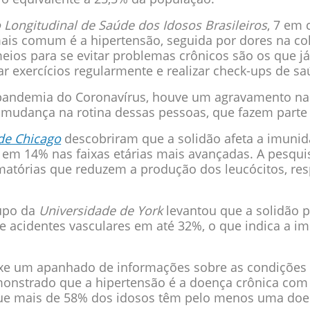
 Longitudinal de Saúde dos Idosos Brasileiros
, 7 em 
s comum é a hipertensão, seguida por dores na colu
meios para se evitar problemas crônicos são os que 
car exercícios regularmente e realizar check-ups de 
a pandemia do Coronavírus, houve um agravamento na
 mudança na rotina dessas pessoas, que fazem parte 
de Chicago
descobriram que a solidão afeta a imuni
 em 14% nas faixas etárias mais avançadas. A pesqu
matórias que reduzem a produção dos leucócitos, re
rupo da
Universidade de York
levantou que a solidão 
 acidentes vasculares em até 32%, o que indica a im
xe um apanhado de informações sobre as condições 
monstrado que a hipertensão é a doença crônica com 
que mais de 58% dos idosos têm pelo menos uma doen