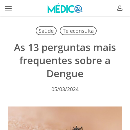
Skip
Menu
to
ac
main
content
Saúde
Teleconsulta
As 13 perguntas mais
frequentes sobre a
Dengue
05/03/2024