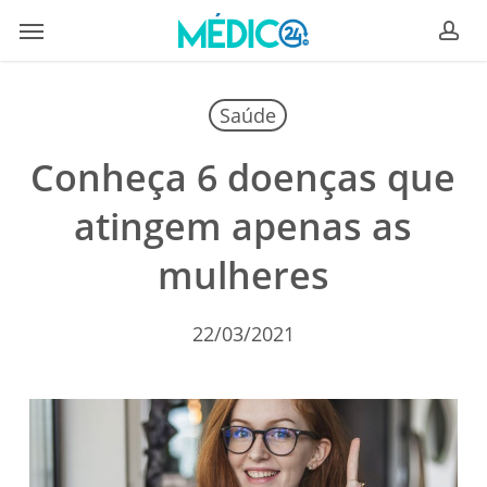
Skip
Menu
to
ac
main
content
Saúde
Conheça 6 doenças que
atingem apenas as
mulheres
22/03/2021