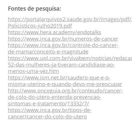
Fontes de pesquisa:
https://portalarquivos2.saude.gov.br/images/pdf/
Policisticos-julho2019.pdf
https://www.hera.academy/endotalks
https://www.inca.gov.br/numeros-de-cancer
https://www.inca.gov.br/controle-do-cancer-
de-mama/conceito-e-magnitude
https://www.uol.com.br/vivabem/noticias/redaca
52-das-mulheres-ja-tiveram-candidiase-ao-
menos-uma-vez.htm
https://www.ism.net.br/saude/o-que-e-o-
mioma-uterino-e-quando-devo-me-preocupar
http://www.oncoguia.org.br/conteudo/cancer-
de-colo-do-utero-entenda-prevencao-
sintomas-e-tratamento/13332/7/
https://www.inca.gov.br/tipos-de-
cancer/cancer-do-colo-do-utero